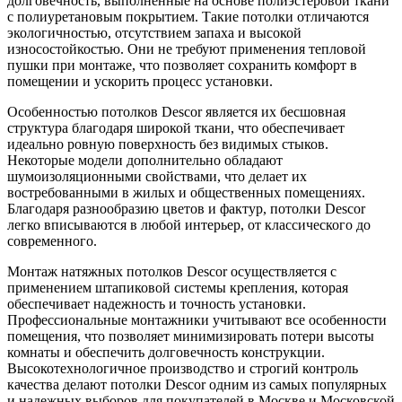
долговечность, выполненные на основе полиэстеровой ткани
с полиуретановым покрытием. Такие потолки отличаются
экологичностью, отсутствием запаха и высокой
износостойкостью. Они не требуют применения тепловой
пушки при монтаже, что позволяет сохранить комфорт в
помещении и ускорить процесс установки.
Особенностью потолков Descor является их бесшовная
структура благодаря широкой ткани, что обеспечивает
идеально ровную поверхность без видимых стыков.
Некоторые модели дополнительно обладают
шумоизоляционными свойствами, что делает их
востребованными в жилых и общественных помещениях.
Благодаря разнообразию цветов и фактур, потолки Descor
легко вписываются в любой интерьер, от классического до
современного.
Монтаж натяжных потолков Descor осуществляется с
применением штапиковой системы крепления, которая
обеспечивает надежность и точность установки.
Профессиональные монтажники учитывают все особенности
помещения, что позволяет минимизировать потери высоты
комнаты и обеспечить долговечность конструкции.
Высокотехнологичное производство и строгий контроль
качества делают потолки Descor одним из самых популярных
и надежных выборов для покупателей в Москве и Московской