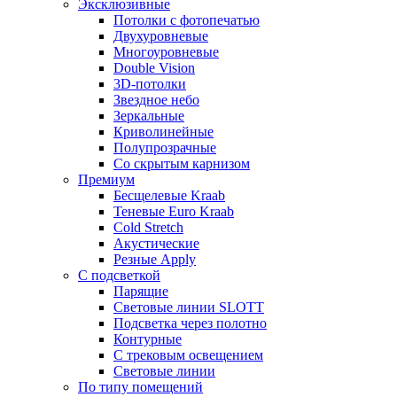
Эксклюзивные
Потолки с фотопечатью
Двухуровневые
Многоуровневые
Double Vision
3D-потолки
Звездное небо
Зеркальные
Криволинейные
Полупрозрачные
Со скрытым карнизом
Премиум
Бесщелевые Kraab
Теневые Euro Kraab
Cold Stretch
Акустические
Резные Apply
С подсветкой
Парящие
Световые линии SLOTT
Подсветка через полотно
Контурные
С трековым освещением
Световые линии
По типу помещений