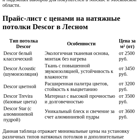
области.
Прайс-лист с ценами на натяжные
потолки Descor в Лесном
Тип потолка
Цена за
Особенности
Descor
м² (от)
Descor белый
Экологичная тканевая основа,
от 2500
классический
монтаж без нагрева
руб.
Ткань с повышенной
Descor Acoustic
от 3450
звукоизоляцией, устойчивость к
(шумоизоляция)
руб.
влажности
Расширенная палитра цветов,
от 3200
Descor цветной
стойкость к выцветанию
руб.
Descor Trevira
Материал с высокой прочностью
от 3500
(базовые цвета)
и долговечностью
руб.
Descor Star (с
Уникальный блеск и свечение за
от 3600
алюминиевой
счет алюминиевой пудры
руб.
пудрой)
Данная таблица отражает минимальные цены на установку
различных типов натяжных потолков и дополнительные