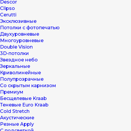
Descor
Clipso
Cerutti
Эксклюзивные
Потолки с фотопечатью
Двухуровневые
Многоуровневые
Double Vision
3D-потолки
Звездное небо
Зеркальные
Криволинейные
Полупрозрачные
Со скрытым карнизом
Премиум
Бесщелевые Kraab
Теневые Euro Kraab
Cold Stretch
Акустические
Резные Apply
С подсветкой