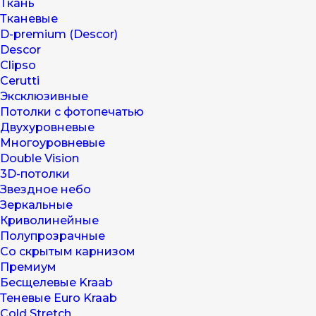
Ткань
Тканевые
D-premium (Descor)
Descor
Clipso
Cerutti
Эксклюзивные
Потолки с фотопечатью
Двухуровневые
Многоуровневые
Double Vision
3D-потолки
Звездное небо
Зеркальные
Криволинейные
Полупрозрачные
Со скрытым карнизом
Премиум
Бесщелевые Kraab
Теневые Euro Kraab
Cold Stretch