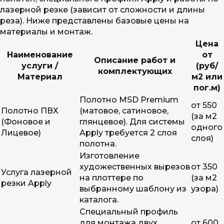
лазерной резке (зависит от сложности и длины
реза). Ниже представлены базовые цены на
материалы и монтаж.
Цена
Наименование
от
Описание работ и
услуги /
(руб/
комплектующих
Материал
м2 или
пог.м)
Полотно MSD Premium
от 550
Полотно ПВХ
(матовое, сатиновое,
(за м2
(Фоновое и
глянцевое). Для системы
одного
Лицевое)
Apply требуется 2 слоя
слоя)
полотна.
Изготовление
художественных вырезов
от 350
Услуга лазерной
на плоттере по
(за м2
резки Apply
выбранному шаблону из
узора)
каталога.
Специальный профиль
для монтажа двух
от 600