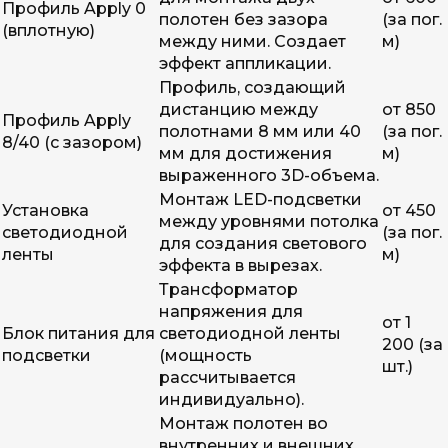
Профиль Apply 0
полотен без зазора
(за пог.
(вплотную)
между ними. Создает
м)
эффект аппликации.
Профиль, создающий
дистанцию между
от 850
Профиль Apply
полотнами 8 мм или 40
(за пог.
8/40 (с зазором)
мм для достижения
м)
выраженного 3D-объема.
Монтаж LED-подсветки
Установка
от 450
между уровнями потолка
светодиодной
(за пог.
для создания светового
ленты
м)
эффекта в вырезах.
Трансформатор
напряжения для
от 1
Блок питания для
светодиодной ленты
200 (за
подсветки
(мощность
шт.)
рассчитывается
индивидуально).
Монтаж полотен во
внутренних и внешних