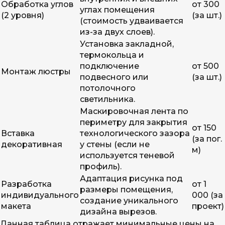
Обработка углов
от 300
углах помещения
(2 уровня)
(за шт.)
(стоимость удваивается
из-за двух слоев).
Установка закладной,
термокольца и
подключение
от 500
Монтаж люстры
подвесного или
(за шт.)
потолочного
светильника.
Маскировочная лента по
периметру для закрытия
от 150
Вставка
технологического зазора
(за пог.
декоративная
у стены (если не
м)
используется теневой
профиль).
Адаптация рисунка под
Разработка
от 1
размеры помещения,
индивидуального
000 (за
создание уникального
макета
проект)
дизайна вырезов.
Данная таблица отражает минимальные цены на